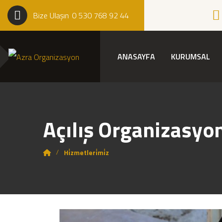
Bize Ulaşın
0 530 768 92 44
ANASAYFA
KURUMSAL
Açılış Organizasyon
Hi̇zmetleri̇mi̇z