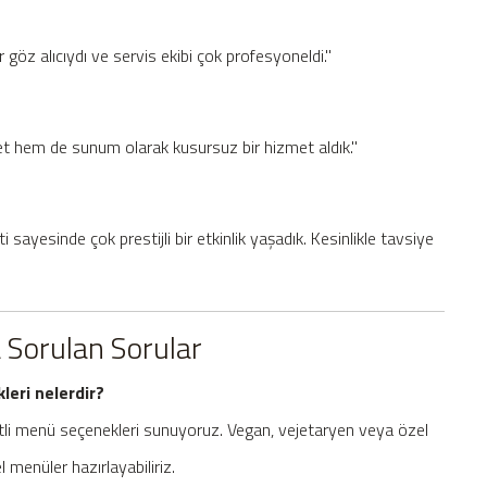
 göz alıcıydı ve servis ekibi çok profesyoneldi."
et hem de sunum olarak kusursuz bir hizmet aldık."
sayesinde çok prestijli bir etkinlik yaşadık. Kesinlikle tavsiye
a Sorulan Sorular
leri nelerdir?
itli menü seçenekleri sunuyoruz. Vegan, vejetaryen veya özel
l menüler hazırlayabiliriz.