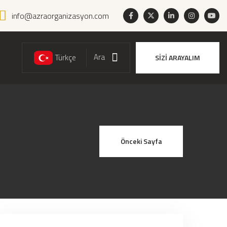
info@azraorganizasyon.com
Ara
Türkçe
SİZİ ARAYALIM
Ara
Önceki Sayfa