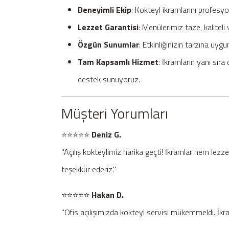
Deneyimli Ekip
: Kokteyl ikramlarını profesyo
Lezzet Garantisi
: Menülerimiz taze, kalitel
Özgün Sunumlar
: Etkinliğinizin tarzına uyg
Tam Kapsamlı Hizmet
: İkramların yanı sı
destek sunuyoruz.
Müşteri Yorumları
⭐️⭐️⭐️⭐️⭐️
Deniz G.
"Açılış kokteylimiz harika geçti! İkramlar hem lez
teşekkür ederiz."
⭐️⭐️⭐️⭐️⭐️
Hakan D.
"Ofis açılışımızda kokteyl servisi mükemmeldi. İkr