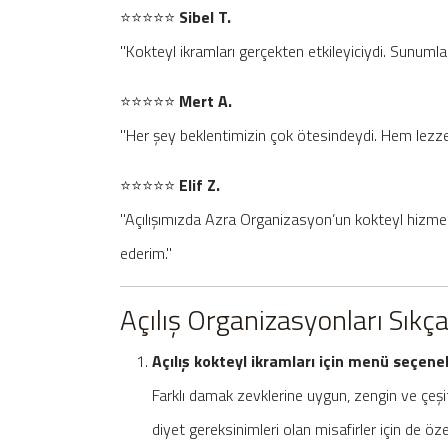
⭐️⭐️⭐️⭐️⭐️
Sibel T.
"Kokteyl ikramları gerçekten etkileyiciydi. Sunumlar
⭐️⭐️⭐️⭐️⭐️
Mert A.
"Her şey beklentimizin çok ötesindeydi. Hem lezz
⭐️⭐️⭐️⭐️⭐️
Elif Z.
"Açılışımızda Azra Organizasyon’un kokteyl hizmeti 
ederim."
Açılış Organizasyonları Sıkç
Açılış kokteyl ikramları için menü seçenek
Farklı damak zevklerine uygun, zengin ve çeş
diyet gereksinimleri olan misafirler için de öze