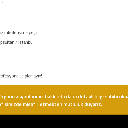
iz.
izimle iletişime geçin:
psultan / İstanbul
profesyonelce planlayın!
Organizasyonlarımız hakkında daha detaylı bilgi sahibi olma
ofisimizde misafir etmekten mutluluk duyarız.